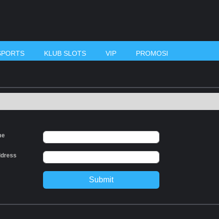
SPORTS
KLUB SLOTS
VIP
PROMOSI
me
ddress
Submit