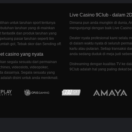
Live Casino 9Club - dalam 2
lihan untuk taruhan sport tentunya
Dimana pun anda mungkin di dunia, An
ebutuhan taruhan yang di-mainkan
mengunjungi dengan baik Live Casino 
fantastik dan produk taruhan yang
Dealer nyata profesional kami selalu
eluang pasar taruhan seperti tim
di dalam waktu nyata di seluruh perma
mlah gol, Tebak skor dan Sending off.
kartu atau putaran. Setiap transaksi d
et casino yang nyata
anda sedang duduk di meja judi seben
an segala sesuatu dari permainan
Distreaming dengan kualitas TV ke da
achines, videoslots, videopoker,
9Club adalah hal yang paling dekat b
da dasarnya. Segala sesuatu yang
 adalah disini untuk anda menikmati.